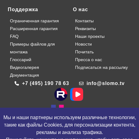
Поддержка
О нас
Ограниченная гарантия
Контакты
Расширенная гарантия
Реквизиты
FAQ
Наши проекты
Примеры файлов для
Новости
монтажа
Почитать
Глоссарий
Пресса о нас
Видеогалерея
Подписаться на рассылку
Документация
+7 (495) 190 78 63
info@slomo.tv
Мы и наши партнеры используем различные технологии,
такие как файлы Cookies, для персонализации контента,
© ООО «ПЕЛ», 2005 –
2026
.
рекламы и анализа трафика.
Все права защищены. Все торговые марки и названия являются
собственностью соответствующих владельцев